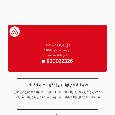
مركز المساعدة
لديك استفسار او مشكلة ؟
نحن هنا للمساعدة
920022326
صيدلية ادم اونلاين | اقرب صيدلية لك
أفضل واقرب صيدليات لك. استشارات طبية مع عروض على
منتجات الجمال والعناية بالبشرة. استمتعي بتجربة الشراء.