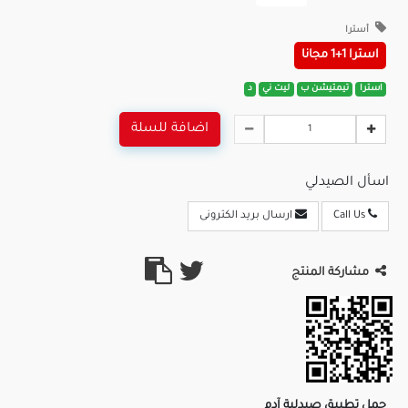
أسترا
استرا 1+1 مجانا
استرا
تيمتيشن ب
ليت ني
د
اضافة للسلة
اسأل الصيدلي
Call Us
ارسال بريد الكترونى
مشاركة المنتج
حمل تطبيق صيدلية آدم