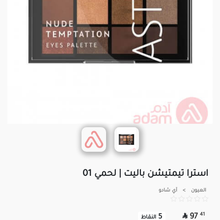
استرا تيمتيشن باليت | لحمي 01
العيون
>
آي شادو

41
97
5
النقاط