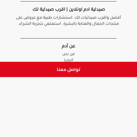
صيدلية ادم اونلاين | اقرب صيدلية لك
أفضل واقرب صيدليات لك. استشارات طبية مع عروض على
منتجات الجمال والعناية بالبشرة. استمتعي بتجربة الشراء.
عن آدم
من نحن
أخبارنا
الأسئلة الشائعة
تواصل معنا
تواصل معنا
السياسات
سياسة الخصوصية
الشروط و الأحكام
سياسة الإرجاع و الاستبدال
روابط هامة
أنضم للفريق