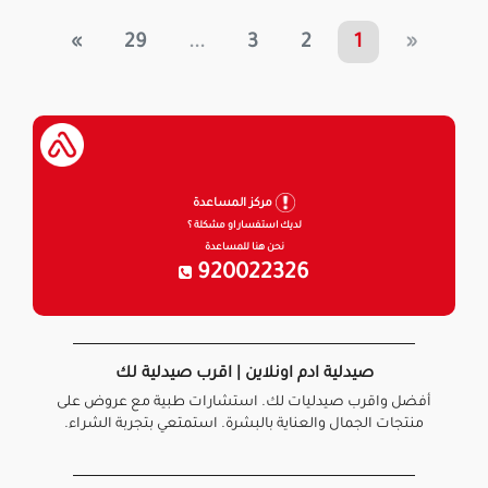
»
29
...
3
2
1
«
مركز المساعدة
لديك استفسار او مشكلة ؟
نحن هنا للمساعدة
920022326
صيدلية ادم اونلاين | اقرب صيدلية لك
أفضل واقرب صيدليات لك. استشارات طبية مع عروض على
منتجات الجمال والعناية بالبشرة. استمتعي بتجربة الشراء.