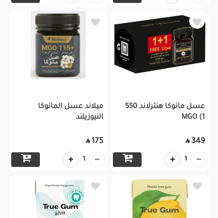
عسل مانوكا هنترلاند 550
ميلاند عسل المانوكا
MGO (1
النيوزيلند
175
349


1
1