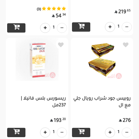
(3)
65
219

34
54

1
1
روبيس جود شراب رويال جلي
ريسورس بلس فانيلا |
مع ال
237مل
20
193
276


1
1