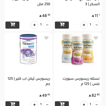
السكر | 3
250 ملل
30
1
48
11


1
1
نستله ريسورس سبورت
ريسورس ثيكن اب كلير | 125
بلس | 125 م
جم
45
80
49
82


1
1