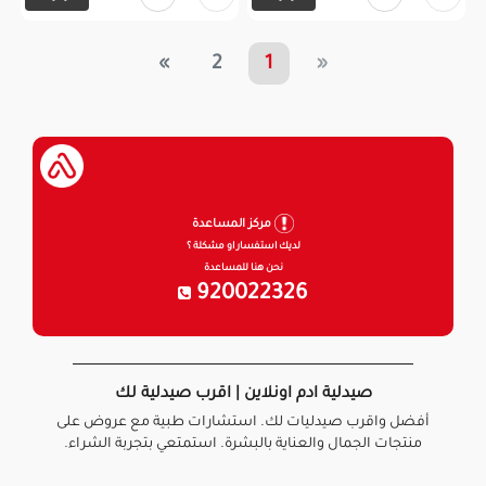
»
2
1
«
مركز المساعدة
لديك استفسار او مشكلة ؟
نحن هنا للمساعدة
920022326
صيدلية ادم اونلاين | اقرب صيدلية لك
أفضل واقرب صيدليات لك. استشارات طبية مع عروض على
منتجات الجمال والعناية بالبشرة. استمتعي بتجربة الشراء.