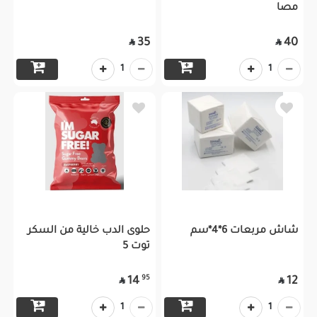
مصا
35
40


1
1
شاش مربعات 6*4*سم
حلوى الدب خالية من السكر
توت 5
95
14
12


1
1