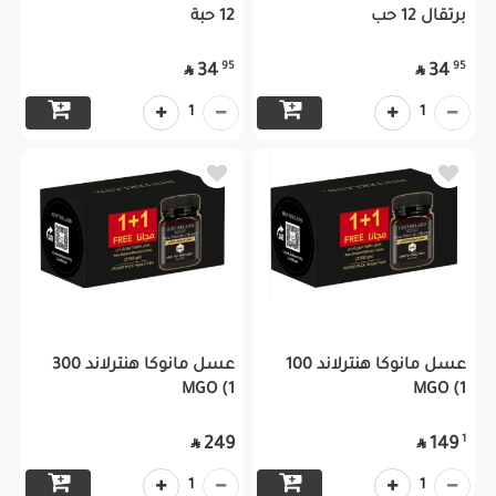
برتقال 12 حب
12 حبة
95
95
34
34


1
1
عسل مانوكا هنترلاند 100
عسل مانوكا هنترلاند 300
MGO (1
MGO (1
1
249
149


1
1