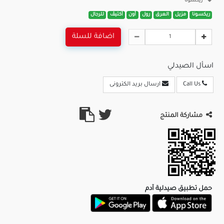
ريكسونا
ريكسونا
مزيل
العرق
رول
أون
أكتيڤ
للرجال
اضافة للسلة
اسأل الصيدلي
Call Us
ارسال بريد الكترونى
مشاركة المنتج
حمل تطبيق صيدلية آدم