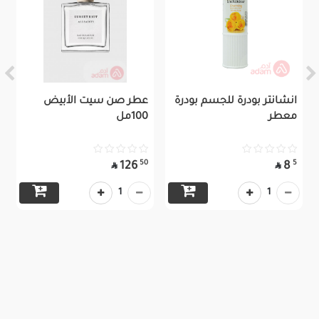
انشانتر بودرة للجسم بودرة
عطر صن سيت الأبيض
معطر
100مل
50
5
126
8


1
1