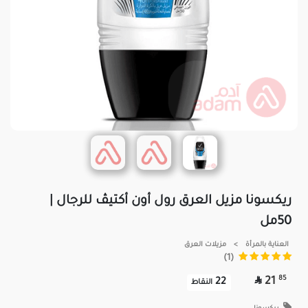
ريكسونا مزيل العرق رول أون أكتيڤ للرجال |
50مل
العناية بالمرأة
>
مزيلات العرق
(1)

85
21
22
النقاط