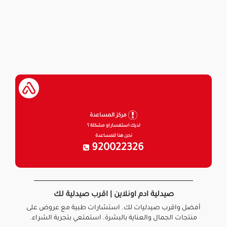
مركز المساعدة
لديك استفسار او مشكلة ؟
نحن هنا للمساعدة
920022326
صيدلية ادم اونلاين | اقرب صيدلية لك
أفضل واقرب صيدليات لك. استشارات طبية مع عروض على
منتجات الجمال والعناية بالبشرة. استمتعي بتجربة الشراء.