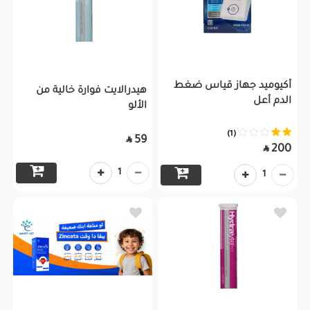
أكيوميد جهاز قياس ضغط
هيدرالايت فوارة خالية من
الدم أعل
الألو
(1)
59

200

1
1