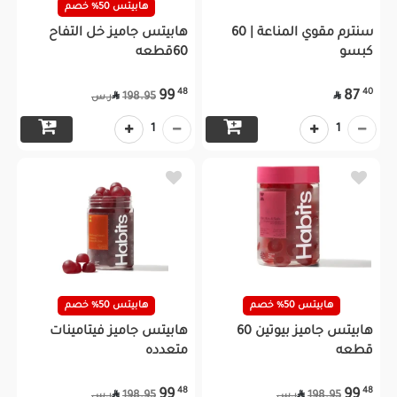
هابيتس 50% خصم
سنترم مقوي المناعة | 60
هابيتس جاميز خل التفاح
كبسو
60قطعه
48
40
99
87


198.95
ر.س
1
1
هابيتس 50% خصم
هابيتس 50% خصم
هابيتس جاميز بيوتين 60
هابيتس جاميز فيتامينات
قطعه
متعدده
48
48
99
99


198.95
198.95
ر.س
ر.س