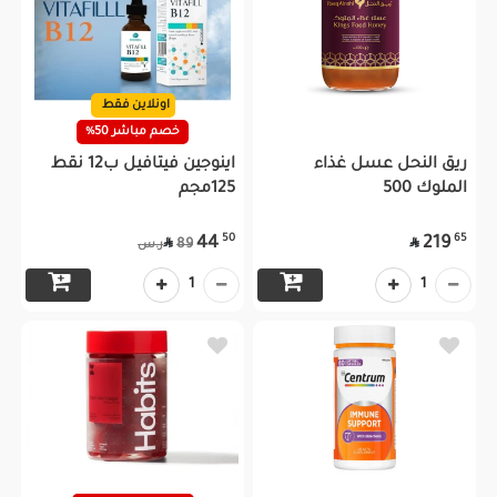
اونلاين فقط
خصم مباشر 50%
ريق النحل عسل غذاء
اينوجين فيتافيل ب12 نقط
الملوك 500
125مجم
50
65
44
219


89
ر.س
1
1