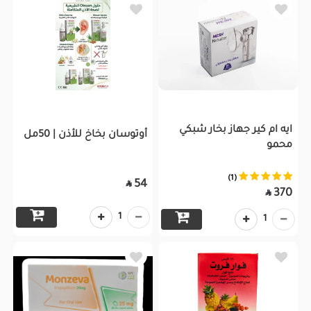
ايه ام كير جهاز بخار شبكي
أوتوسان بخاخ للأذن | 50مل
محمو
(1)
54

370

1
1