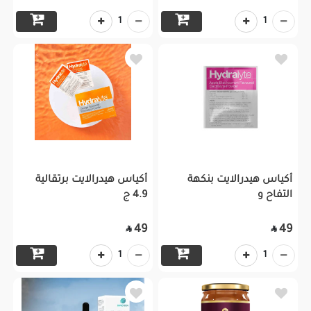
1
1
أكياس هيدرالايت بنكهة
أكياس هيدرالايت برتقالية
التفاح و
4.9 ج
49
49


1
1