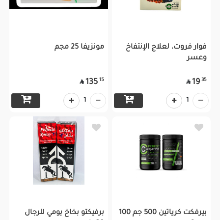
فوار فروت، لعلاج الإنتفاخ
مونزيفا 25 مجم
وعسر
15
35
135
19


1
1
بيرفكت كرياتين 500 جم 100
برفيكتو بخاخ يومي للرجال