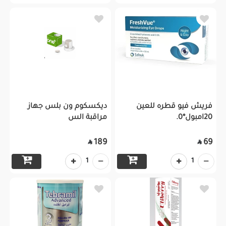
فريش فيو قطره للعين
ديكسكوم ون بلس جهاز
20امبول*0.
مراقبة الس
189
69


1
1