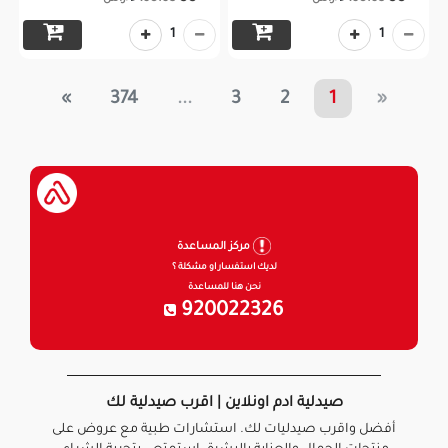
1
1
»
374
...
3
2
1
«
مركز المساعدة
لديك استفسار او مشكلة ؟
نحن هنا للمساعدة
920022326
صيدلية ادم اونلاين | اقرب صيدلية لك
أفضل واقرب صيدليات لك. استشارات طبية مع عروض على