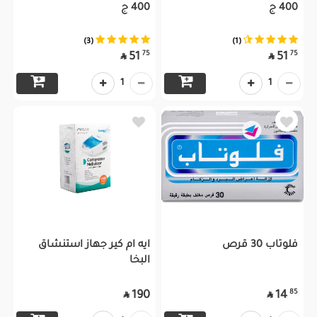
400 ج
400 ج
(3)
(1)
75
75
51
51


1
1
فلوتاب 30 قرص
ايه ام كير جهاز استنشاق
البخا
85
190
14

