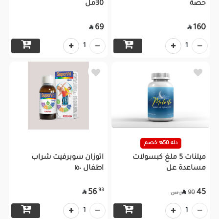
حصة
30مل
69
160


1
1
دله 50% خصم
ميلنات 5 ملغ كبسولات
اتوزان سوبرفيت شراب
مساعدة عل
اطفال ١٥٠
93
56
45


90
ر.س
1
1