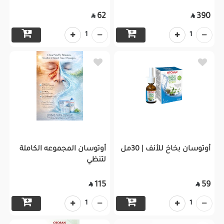
62
390


1
1
أوتوسان بخاخ للأنف | 30مل
أوتوسان المجموعه الكاملة
لتنظي
115
59


1
1