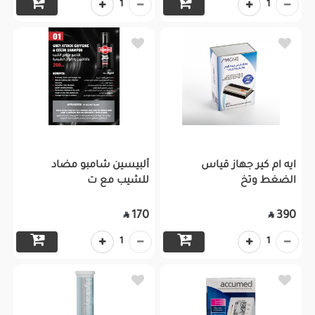
1
1
ايه ام كير جهاز قياس
ألبيسين شامبو مضاد
الضغط وتخ
للشيب مع ت
170
390


1
1