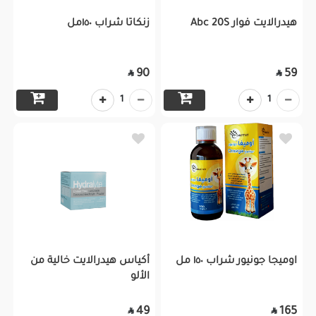
هيدرالايت فوار Abc 20S
زنكاتا شراب ١٥٠مل
90
59


1
1
اوميجا جونيور شراب ١٥٠ مل
أكياس هيدرالايت خالية من
الألو
49
165

