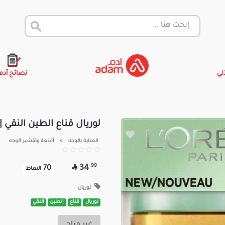
آلي
نصائح آدم
لوريال قناع الطين النقي | 50مل
العناية بالوجه
>
أقنعة وتقشير الوجه

99
34
70
النقاط
لوريال
لوريال
قناع
الطين
النقي