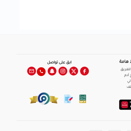
 هامة
ابق على تواصل
للفريق
آدم
لي
ظف