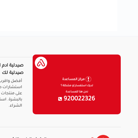
صيدلية ادم ا
صيدلية لك
مركز المساعدة
أفضل واقرب 
لديك استفسار او مشكلة ؟
استشارات ط
نحن هنا للمساعدة
على منتجات ا
920022326
بالبشرة. است
الشراء.