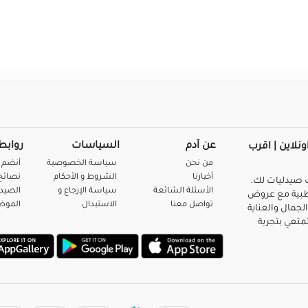
عن آدم
السياسات
روابط
ونلاين | اقرب
من نحن
سياسة الخصوصية
أنضم 
أخبارنا
الشروط و الأحكام
نصائح 
صيدليات لك.
الأسئلة الشائعة
سياسة الإرجاع و
الصيد
بية مع عروض
تواصل معنا
الاستبدال
المو
لجمال والعناية
متعي بتجربة