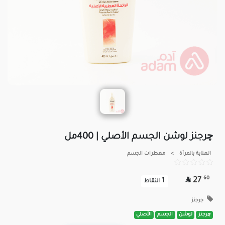
چرجنز لوشن الجسم الأصلي | 400مل
العناية بالمرأة
>
معطرات الجسم

60
27
1
النقاط
جرجنز
چرجنز
لوشن
الجسم
الأصلي