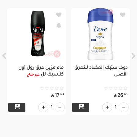
دوف ستيك المضاد للتعرق
مام مزيل عرق رول أون
الأصلي
كلاسيك لل
غير متاح
63
45
17
26


1
1