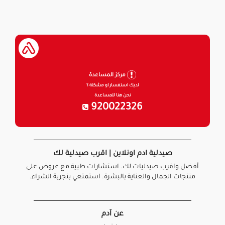
مركز المساعدة
لديك استفسار او مشكلة ؟
نحن هنا للمساعدة
920022326
صيدلية ادم اونلاين | اقرب صيدلية لك
أفضل واقرب صيدليات لك. استشارات طبية مع عروض على
منتجات الجمال والعناية بالبشرة. استمتعي بتجربة الشراء.
عن آدم