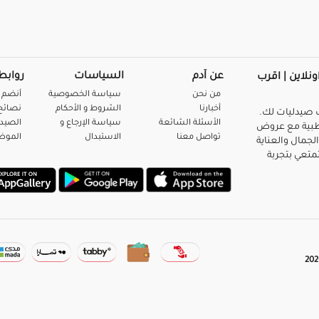
عن آدم
السياسات
روابط
ونلاين | اقرب
من نحن
سياسة الخصوصية
أنضم 
أخبارنا
الشروط و الأحكام
نصائح 
صيدليات لك.
الأسئلة الشائعة
سياسة الإرجاع و
الصيد
بية مع عروض
تواصل معنا
الاستبدال
المو
لجمال والعناية
متعي بتجربة