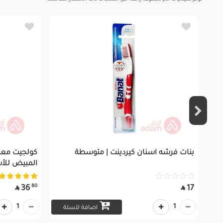
بنات فرشه اسنان كيردينت | متوسطة
كولجيت معجو
المبيض للأ
80
36
17


1
1
اضافة للسلة