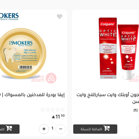
ن أوبتك وايت سباركلنج وايت
إيفا بودرة للمدخنين بالمسواك | 40جم
سن
(1)
50
11

1
اضافة للسلة
اضا