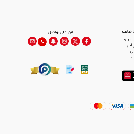
 هامة
ابق على تواصل
للفريق
آدم
لي
ظف