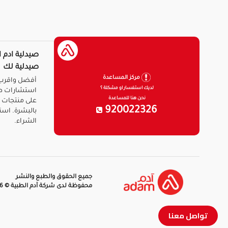
صيدلية ادم ا
صيدلية لك
مركز المساعدة
أفضل واقرب 
لديك استفسار او مشكلة ؟
استشارات ط
نحن هنا للمساعدة
على منتجات ا
920022326
بالبشرة. است
الشراء.
جميع الحقوق والطبع والنشر
محفوظة لدى شركة آدم الطبية © 2026
تواصل معنا