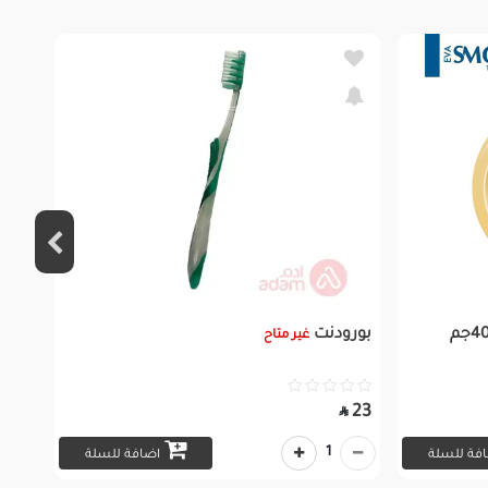
بورودنت
غير متاح
23

1
فة للسلة
اضافة للسلة