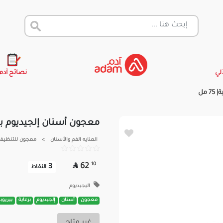
آلي
نصائح آدم
مل
معجون أسنان إلجيديوم برعاية
العنايه الفم والأسنان
>
معجون للتنظيف 

10
62
3
النقاط
اليجيديوم
معجون
أسنان
إلجيديوم
برعاية
بيريوب