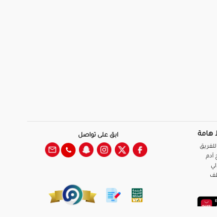
 هامة
ابق على تواصل
للفريق
آدم
لي
ظف