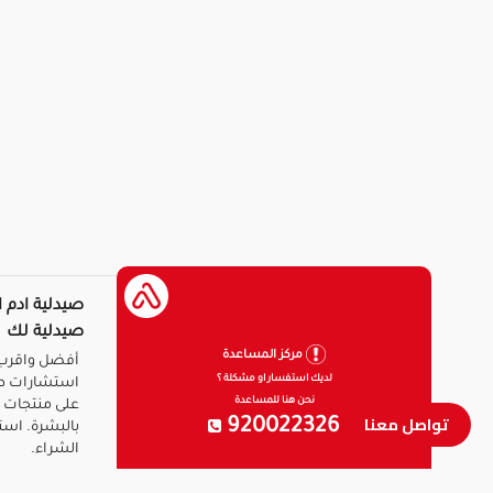
صيدلية ادم ا
صيدلية لك
مركز المساعدة
أفضل واقرب 
لديك استفسار او مشكلة ؟
استشارات ط
نحن هنا للمساعدة
على منتجات ا
تواصل معنا
920022326
بالبشرة. است
الشراء.