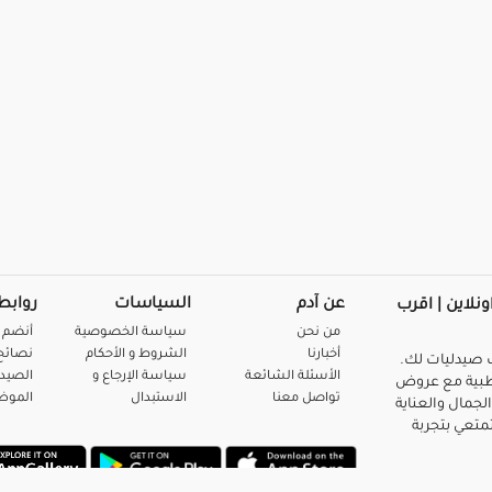
عن آدم
السياسات
روابط
ونلاين | اقرب
من نحن
سياسة الخصوصية
أنضم 
أخبارنا
الشروط و الأحكام
نصائح 
صيدليات لك.
الأسئلة الشائعة
سياسة الإرجاع و
الصيد
بية مع عروض
تواصل معنا
الاستبدال
المو
لجمال والعناية
متعي بتجربة