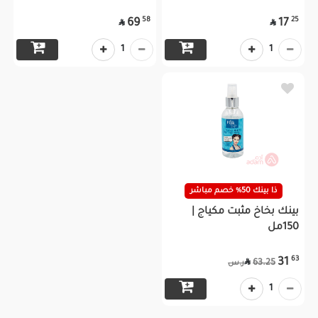
58
25
69
17


1
1
ذا بينك 50% خصم مباشر
بينك بخاخ مثبت مكياج |
150مل
63
31

63.25
ر.س
1