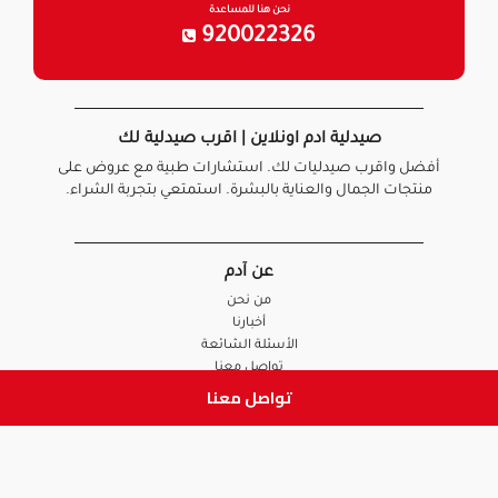
نحن هنا للمساعدة
920022326
صيدلية ادم اونلاين | اقرب صيدلية لك
أفضل واقرب صيدليات لك. استشارات طبية مع عروض على
منتجات الجمال والعناية بالبشرة. استمتعي بتجربة الشراء.
عن آدم
من نحن
أخبارنا
الأسئلة الشائعة
تواصل معنا
تواصل معنا
السياسات
سياسة الخصوصية
الشروط و الأحكام