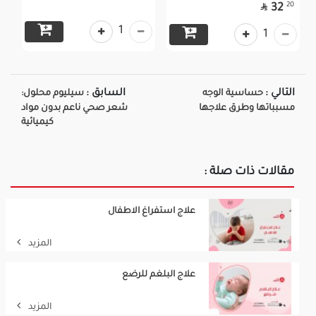

20
32
1
1
التالي :
السابق :
حساسية الوجه
سيليوم محلول:
مسبباتها وطرق علاجها
شعر صحي ناعم بدون مواد
كيميائية
مقالات ذات صلة :
علاج استفراغ الاطفال
المزيد
علاج البلغم للرضع
المزيد