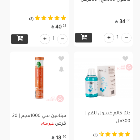
دافلون 500مج | 30قرص
(2)

80
34

25
40
1
1
دنتا كالم غسول للفم |
فيتامين سي 1000مجم | 20
300مل
قرص
غير متاح
(5)

90
18