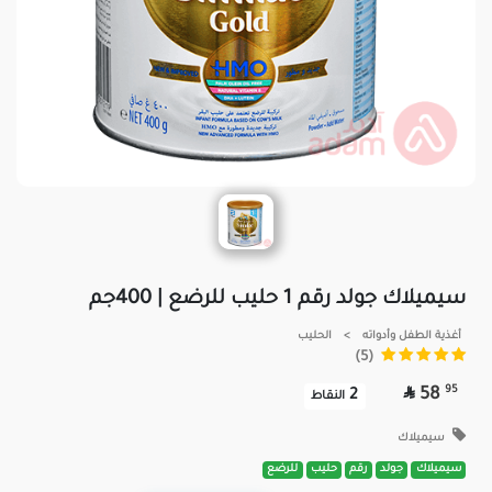
سيميلاك جولد رقم 1 حليب للرضع | 400جم
أغذية الطفل وأدواته
>
الحليب
(5)

95
58
2
النقاط
سيميلاك
سيميلاك
جولد
رقم
حليب
للرضع