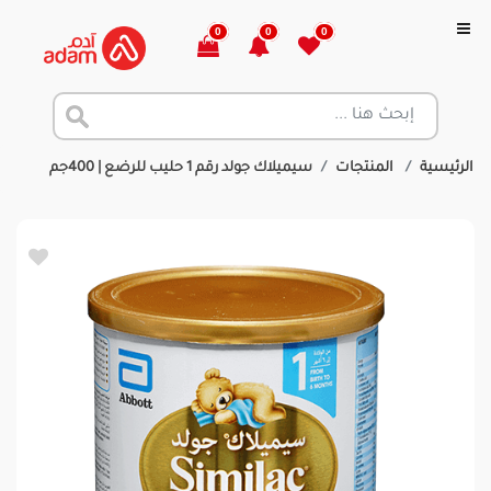
0
0
0
الرئيسية
المنتجات
سيميلاك جولد رقم 1 حليب للرضع | 400جم