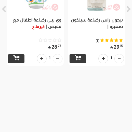
بيجون راس رضاعة سيلكون
وي بيبي رضاعة اطفال مع
صغيره |
مقبض |
غير متاح
(1)
75
15
28
29


1
1