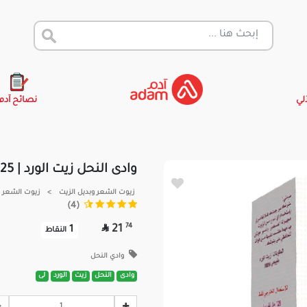
آلي
نصائح آدم
وادى النحل زيت الورد | 125مللى
زيوت الشعر وبديل الزيت
>
زيوت الشعر
(4)

74
21
1
النقاط
وادي النحل
وادى
النحل
زيت
الورد
لى