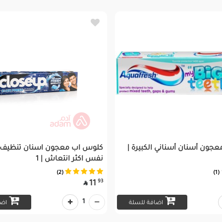
جون أسنان أسناني الكبيرة |
كلوس اب معجون اسنان تنظيف 
نفس اكثر انتعاش | 1
(2)
(1)
93
11

1
اضافة للسلة
اضا