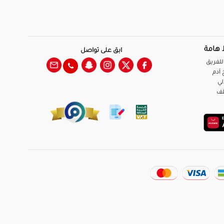
 هامة
ابق على تواصل
للفريق
آدم
لي
ظف