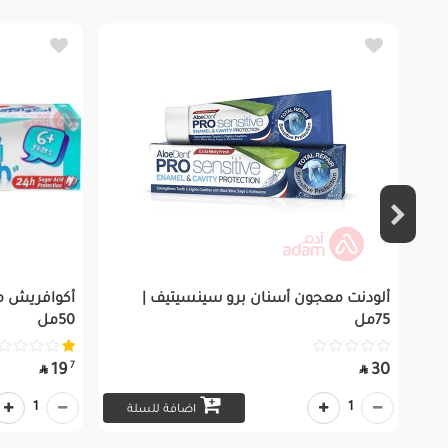
ألودنت معجون أسنان برو سينسيتيف |
أكوافريش مع
75مل
50مل
7
19
30


1
1
اضافة للسلة