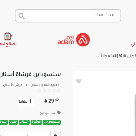
آلي
نصائح آدم
 1+1 مجاناً
سنسوداين فرشاة أسنان جنتل 
العنايه الفم والأسنان
>
فرش الأسنان

40
29
1
النقاط
سنسوداين
سنسوداين
فرشاة
أسنان
جنتل
سوف