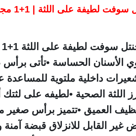
لطيفة على اللثة | 1+1 مجاناً
•س
 الأسنان الحساسة •تأتى برأس ص
يرات داخلية ملتوية للمساعدة ع
 اللثة الصحية •لطيفه على لثتك أث
لتنظيف العميق •تتميز برأس صغير 
 غير القابل للانزلاق قبضة آمنة 