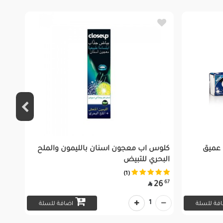
عميق
كلوس اب معجون اسنان بالليمون والملح
البحري للتبيض
(1)
67
26

1
فة للسلة
اضافة للسلة