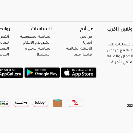
عن آدم
السياسات
روابط
ونلاين | اقرب
من نحن
سياسة الخصوصية
أنضم 
أخبارنا
الشروط و الأحكام
نصائح 
صيدليات لك.
الأسئلة الشائعة
سياسة الإرجاع و
الصيد
بية مع عروض
تواصل معنا
الاستبدال
المو
لجمال والعناية
متعي بتجربة