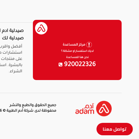
صيدلية ادم ا
صيدلية لك
مركز المساعدة
أفضل واقرب 
لديك استفسار او مشكلة ؟
استشارات ط
نحن هنا للمساعدة
على منتجات ا
920022326
بالبشرة. است
الشراء.
جميع الحقوق والطبع والنشر
محفوظة لدى شركة آدم الطبية © 2026
تواصل معنا