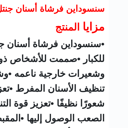
سنسوداين فرشاة أسنان جنتل سوفت 
مزايا
المنتج
للكبار •صممت للأشخاص ذوي
وشعيرات خارجية ناعمه •وشع
تنظيف الأسنان المفرط •تعزز
شعورًا نظيفًا •تعزيز قوة ا
الصعب الوصول إليها •المقبض