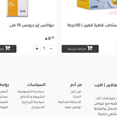
حلب قطرة للعين | 30جرعة
ديواكس إير دروبس 10 ملى .
45
6

1
اضافة للسلة
اضا
عن آدم
السياسات
روابط
ونلاين | اقرب
من نحن
سياسة الخصوصية
أنضم 
أخبارنا
الشروط و الأحكام
نصائح 
صيدليات لك.
الأسئلة الشائعة
سياسة الإرجاع و
الصيد
بية مع عروض
تواصل معنا
الاستبدال
المو
لجمال والعناية
متعي بتجربة