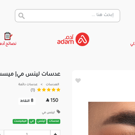
آلي
نصائح آدم
عدسات لينس مي| ميس
العدسات
>
عدسات دائمة
(1)

150
8
النقاط
لينس مي
عدسات
لينس
مي
ميميست