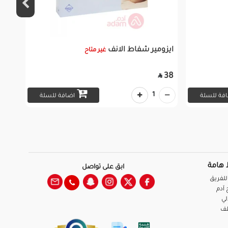
ايزومير شفاط الانف
غير متاح
38

1
فة للسلة
اضافة للسلة
 هامة
ابق على تواصل
للفريق
آدم
لي
ظف