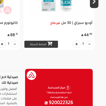
أوديو سبراي | 30 مل
كاتيونورم مست
غير متاح
31
85
88
44


1
1
اضافة للسلة
صيدلية ادم ا
صيدلية لك
مركز المساعدة
أفضل واقرب 
لديك استفسار او مشكلة ؟
استشارات ط
نحن هنا للمساعدة
على منتجات ا
920022326
بالبشرة. است