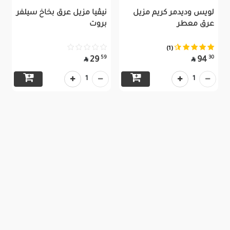
لويس وديدمر كريم مزيل
نيڤيا مزيل عرق بخاخ سيلفر
عرق معطر
بروت
(1)
59
30
29
94


1
1