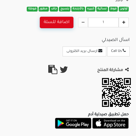
أولويز
أولويز
فوط
نسائية
كبيره
بالأجنحة
بنسيج
جاف
مطور
فوطة
اضافة للسلة
اسأل الصيدلي
Call Us
ارسال بريد الكترونى
مشاركة المنتج
حمل تطبيق صيدلية آدم