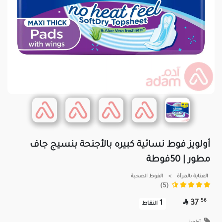
أولويز فوط نسائية كبيره بالأجنحة بنسيج جاف
مطور | 50فوطة
العناية بالمرأة
>
الفوط الصحية
(5)

56
37
1
النقاط