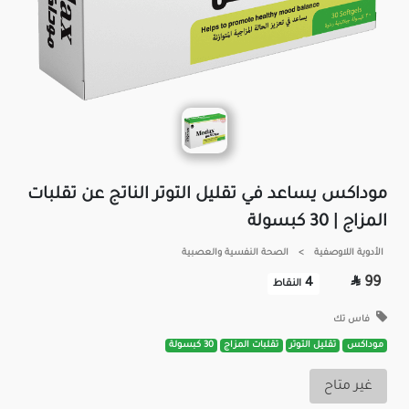
موداكس يساعد في تقليل التوتر الناتج عن تقلبات
المزاج | 30 كبسولة
الأدوية اللاوصفية
>
الصحة النفسية والعصبية

99
4
النقاط
فاس تك
موداكس
تقليل التوتر
تقلبات المزاج
30 كبسولة
غير متاح