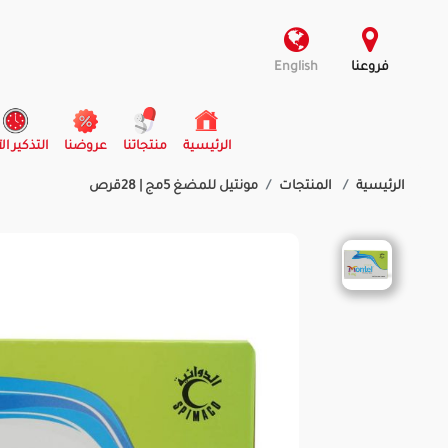
فروعنا
English
(current)
الرئيسية
منتجاتنا
عروضنا
التذكير ال
الرئيسية
المنتجات
مونتيل للمضغ 5مج | 28قرص