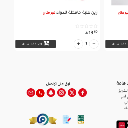
زين علبة حافظة للدواء
ير متاح
غير متاح
80
13

1
فة للسلة
اضافة للسلة
 هامة
ابق على تواصل
للفريق
آدم
لي
ظف