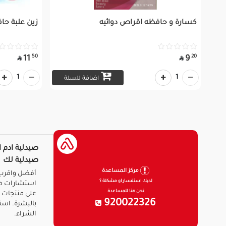
كسارة و حافظه اقراص دوائيه
زين علبة حاف
50
20
11
9


1
1
اضافة للسلة
صيدلية ادم ا
صيدلية لك
مركز المساعدة
أفضل واقرب 
لديك استفسار او مشكلة ؟
استشارات ط
نحن هنا للمساعدة
على منتجات ا
920022326
بالبشرة. است
الشراء.