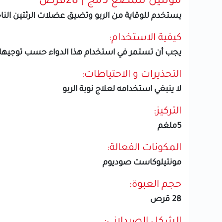
مونتيل للمضغ 5مج | 28قرص
يستخدم للوقاية من الربو وتضيق عضلات الرئتين الن
كيفية الاستخدام:
يجب أن تستمر في استخدام هذا الدواء حسب توجيه
التحذيرات و الاحتياطات:
لا ينبغي استخدامه لعلاج نوبة الربو
التركيز:
5ملغم
المكونات الفعالة:
مونتيلوكاست صوديوم
حجم العبوة:
28 قرص
الشكل الصيدلاني: