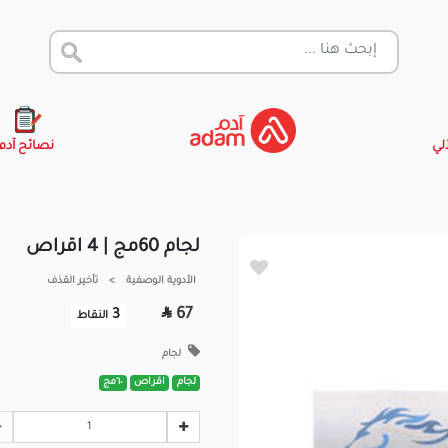
آلي
نصائح آدم
لجام 60مج | 4 اقراص
الأدوية الوصفية
>
تأخير القذف

67
3
النقاط
لجام
لجام
اقراص
٦٠مج