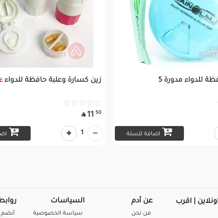
ظة للدواء مدورة 5
زين كسارة وعلبة حافظة للدواء
غ
50
11

1
اضافة للسلة
اضا
عن آدم
السياسات
روابط
ونلاين | اقرب
من نحن
سياسة الخصوصية
أنضم 