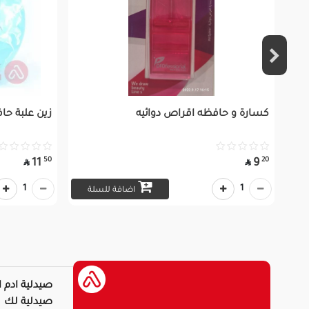
كسارة و حافظه اقراص دوائيه
زين علبة حاف
50
20
11
9


1
1
اضافة للسلة
صيدلية ادم ا
صيدلية لك