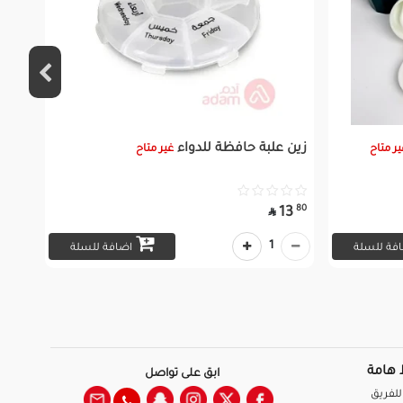
زين علبة حافظة للدواء
ير متاح
غير متاح
80
13

1
فة للسلة
اضافة للسلة
 هامة
ابق على تواصل
للفريق