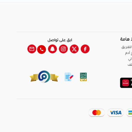
 هامة
ابق على تواصل
للفريق
آدم
لي
ظف