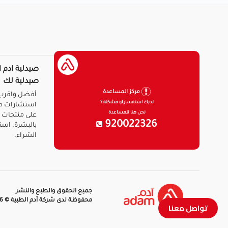
صيدلية ادم ا
صيدلية لك
مركز المساعدة
أفضل واقرب 
لديك استفسار او مشكلة ؟
استشارات ط
نحن هنا للمساعدة
على منتجات ا
920022326
بالبشرة. است
الشراء.
جميع الحقوق والطبع والنشر
محفوظة لدى شركة آدم الطبية © 2026
تواصل معنا