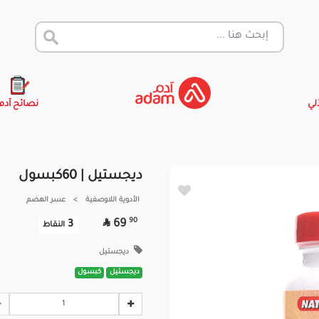
آلي
نصائح آدم
ديجستيل | 60كبسول
الأدوية اللاوصفية
>
عسر الهضم

90
69
3
النقاط
ديجستيل
ديجستيل
كبسول