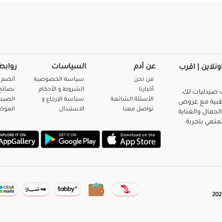
عن آدم
السياسات
روابط
ونلاين | اقرب
من نحن
سياسة الخصوصية
أنضم 
أخبارنا
الشروط و الأحكام
نصائح 
صيدليات لك.
الأسئلة الشائعة
سياسة الإرجاع و
الصيد
بية مع عروض
تواصل معنا
الاستبدال
المو
لجمال والعناية
متعي بتجربة