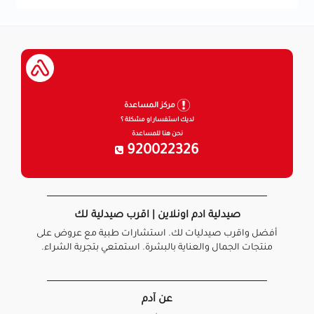
مركز المساعدة
لديك استفسار او مشكلة ؟
نحن هنا للمساعدة
920022326
صيدلية ادم اونلاين | اقرب صيدلية لك
أفضل واقرب صيدليات لك. استشارات طبية مع عروض على
منتجات الجمال والعناية بالبشرة. استمتعي بتجربة الشراء.
عن آدم