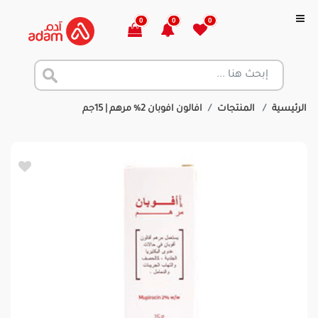
0
0
0
الرئيسية
المنتجات
افالون افوبان 2% مرهم | 15جم