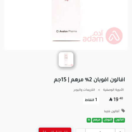
افالون افوبان 2% مرهم | 15جم
الأدوية الوصفية
>
الكريمات والبودر

40
19
1
النقاط
أفالون فارما
افالون
افوبان
مرهم
١٥