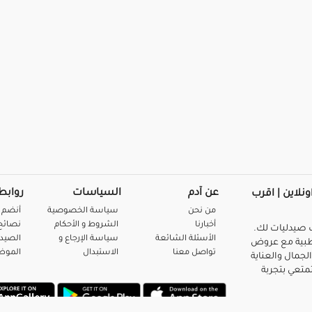
عن آدم
السياسات
روابط
ونلاين | اقرب
من نحن
سياسة الخصوصية
أنضم 
أخبارنا
الشروط و الأحكام
نصائح 
صيدليات لك.
الأسئلة الشائعة
سياسة الإرجاع و
الصيد
بية مع عروض
تواصل معنا
الاستبدال
المو
لجمال والعناية
متعي بتجربة