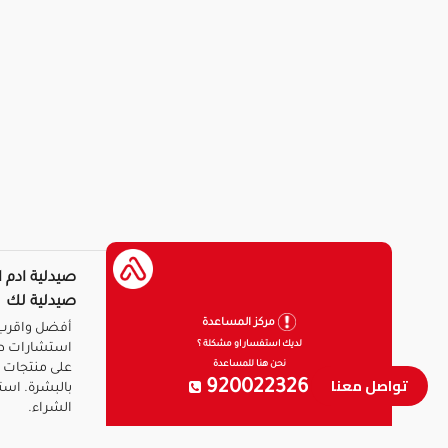
صيدلية ادم ا
صيدلية لك
مركز المساعدة
أفضل واقرب 
لديك استفسار او مشكلة ؟
استشارات ط
نحن هنا للمساعدة
على منتجات ا
تواصل معنا
920022326
بالبشرة. است
الشراء.