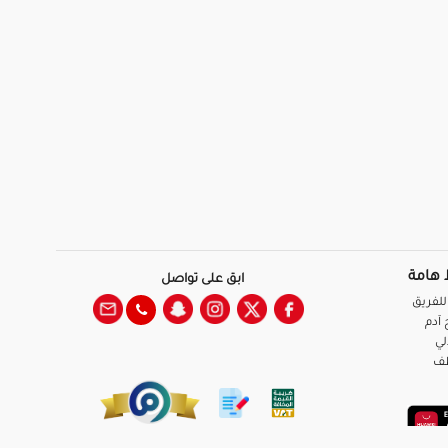
 هامة
ابق على تواصل
للفريق
آدم
لي
ظف