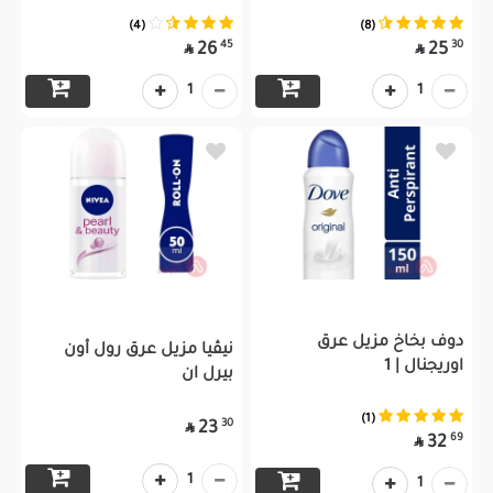
(4)
(8)
45
30
26
25


1
1
دوف بخاخ مزيل عرق
نيڤيا مزيل عرق رول أون
اوريجنال | 1
بيرل ان
(1)
30
23

69
32

1
1