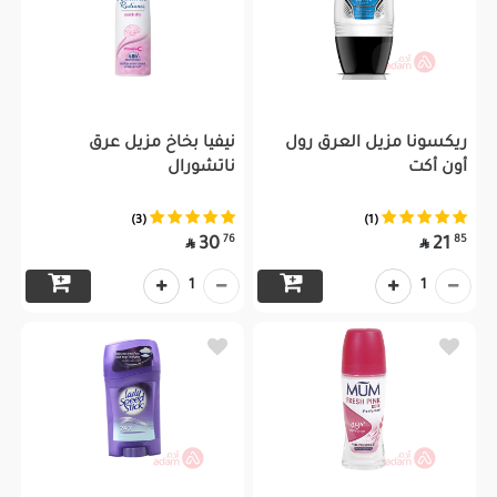
ريكسونا مزيل العرق رول
نيفيا بخاخ مزيل عرق
أون أكت
ناتشورال
(3)
(1)
76
85
30
21


1
1