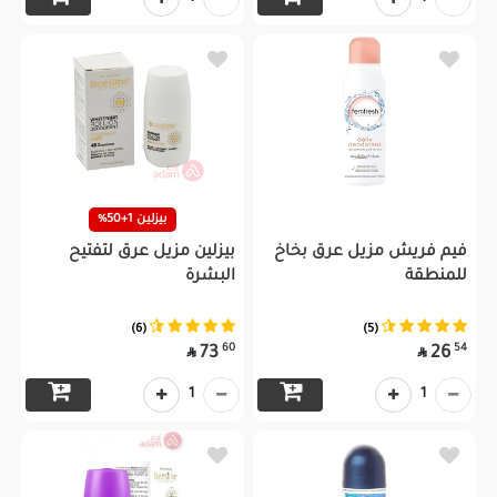
بيزلين 1+50%
فيم فريش مزيل عرق بخاخ
بيزلين مزيل عرق لتفتيح
للمنطقة
البشرة
(6)
(5)
60
54
73
26


1
1