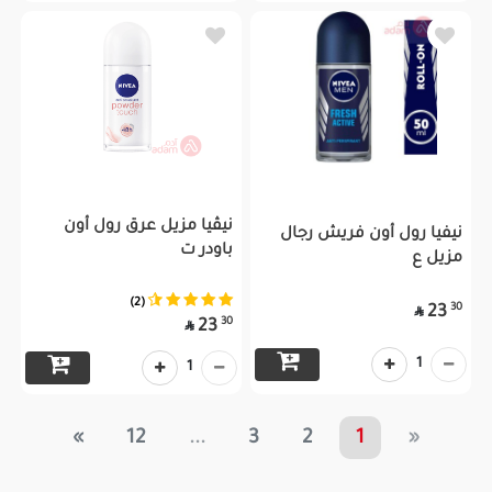
نيڤيا مزيل عرق رول أون
نيفيا رول أون فريش رجال
باودر ت
مزيل ع
(2)
30
23

30
23

1
1
»
12
...
3
2
1
«