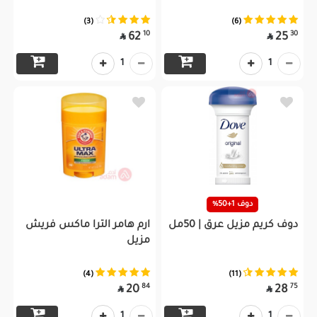
(3)
(6)
10
30
62
25


1
1
دوف 1+50%
دوف كريم مزيل عرق | 50مل
ارم هامر الترا ماكس فريش
مزيل
(4)
(11)
84
75
20
28


1
1