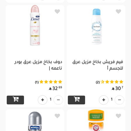
فيم فريش بخاخ مزيل عرق
دوف بخاخ مزيل عرق بودر
للجسم أ
ناعمه |
(1)
(2)
69
7
32
30


1
1