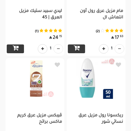
مام مزيل عرق رول أون
ليدي سبيد ستيك مزيل
انتعاش ال
العرق | 45
(1)
(2)
15
63
24
17


1
1
ريكسونا رول مزيل عرق
ڤيبكس مزيل عرق كريم
نسائي شور
ماكس برائح