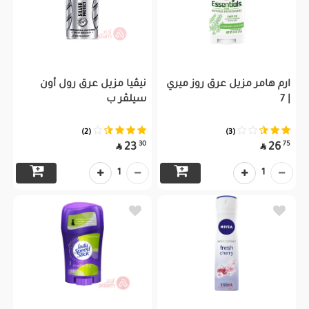
ارم هامر مزيل عرق روز ميري
نيڤيا مزيل عرق رول أون
| 7
سيلڤر ب
(2)
(3)
30
75
23
26


1
1