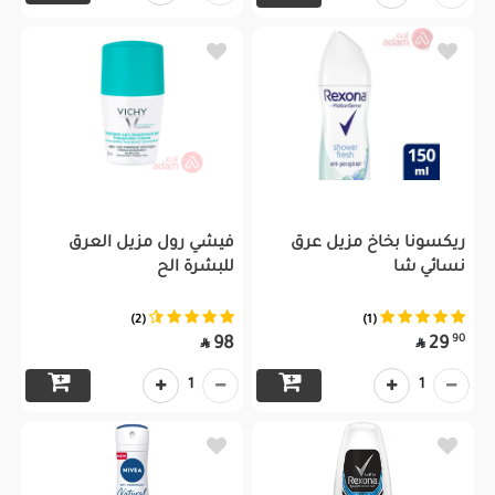
ريكسونا بخاخ مزيل عرق
فيشي رول مزيل العرق
نسائي شا
للبشرة الح
(2)
(1)
90
98
29


1
1