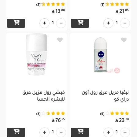
(2)
(1)
80
85
13
21


1
1
نيڤيا مزيل عرق رول أون
فيشي رول مزيل عرق
دراي كو
للبشره الحسا
(3)
(5)
25
30
76
23


1
1