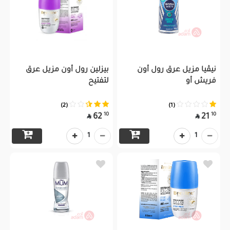
نيڤيا مزيل عرق رول أون
بيزلين رول أون مزيل عرق
فريش أو
لتفتيح
(2)
(1)
10
10
62
21


1
1