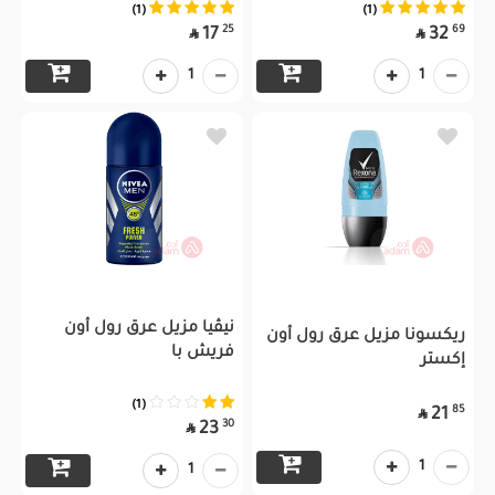
(1)
(1)
25
69
17
32


1
1
نيڤيا مزيل عرق رول أون
ريكسونا مزيل عرق رول أون
فريش با
إكستر
(1)
85
21

30
23

1
1