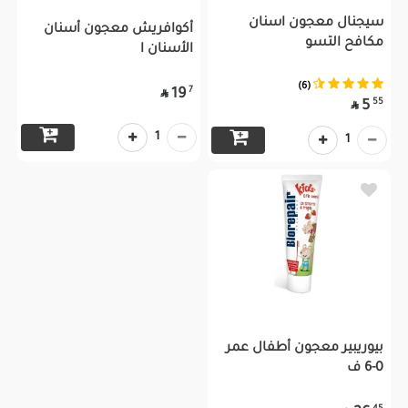
سيجنال معجون اسنان
أكوافريش معجون أسنان
مكافح التسو
الأسنان ا
(6)
7
19

55
5

1
1
بيوريبير معجون أطفال عمر
0-6 ف