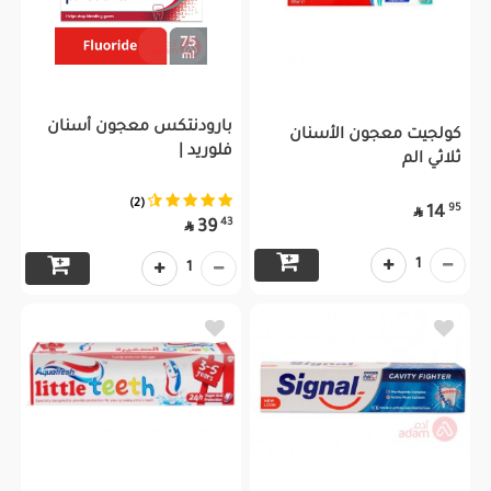
بارودنتكس معجون أسنان
كولجيت معجون الأسنان
فلوريد |
ثلاثي الم
(2)
95
14

43
39

1
1