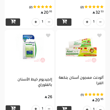
(2)
(2)
95
53
20
32


1
1
ألودنت معجون أسنان بنكهة
إلجيديوم خيط الأسنان
الفرا
بالفلوراي
(1)
26

95
20

1
1