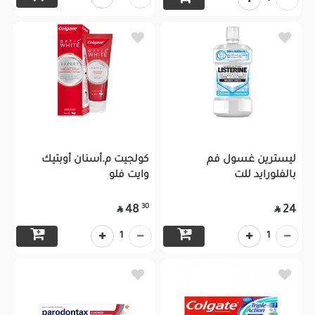
ليسترين غسول فم
كولجيت م.أسنان أوبتيك
بالفلورايد للت
وايت فلو
30
48
24


1
1