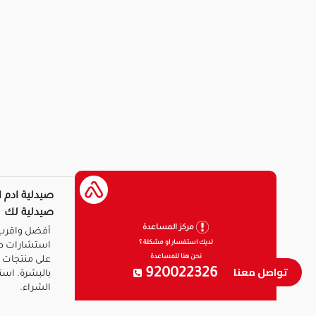
صيدلية ادم ا
صيدلية لك
مركز المساعدة
أفضل واقرب 
لديك استفسار او مشكلة ؟
استشارات ط
نحن هنا للمساعدة
على منتجات ا
تواصل معنا
920022326
بالبشرة. است
الشراء.