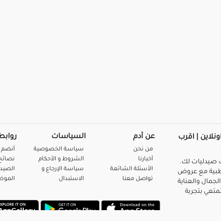
عن آدم
السياسات
روابط
ونلاين | اقرب
من نحن
سياسة الخصوصية
أنضم 
أخبارنا
الشروط و الأحكام
نصائح 
صيدليات لك.
الأسئلة الشائعة
سياسة الإرجاع و
الصيد
بية مع عروض
تواصل معنا
الاستبدال
المو
لجمال والعناية
متعي بتجربة