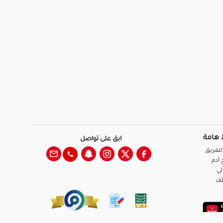
 هامة
ابق على تواصل
للفريق
آدم
لي
ظف